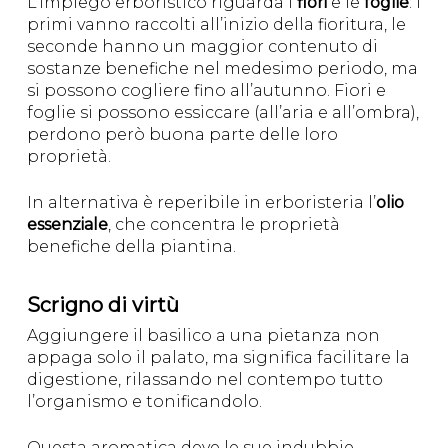
L’impiego erboristico riguarda i
fiori
e le
foglie
: i
primi vanno raccolti all’inizio della fioritura, le
seconde hanno un maggior contenuto di
sostanze benefiche nel medesimo periodo, ma
si possono cogliere fino all’autunno. Fiori e
foglie si possono essiccare (all’aria e all’ombra),
perdono però buona parte delle loro
proprietà.
In alternativa è reperibile in erboristeria l’
olio
essenziale
, che concentra le proprietà
benefiche della piantina.
Scrigno di virtù
Aggiungere il basilico a una pietanza non
appaga solo il palato, ma significa facilitare la
digestione, rilassando nel contempo tutto
l’organismo e tonificandolo.
Questa aromatica deve le sue indubbie