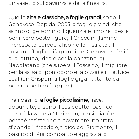
un vasetto sul davanzale della finestra.
Quelle
alte e classiche, a foglie grandi
, sono il
Genovese, Dop dal 2005, a foglie grandi che
sanno di gelsomino, liquerizia e limone, ideale
per il vero pesto ligure; il Crispum (lamine
increspate, coreografico nelle insalate); il
Toscano (foglie più grandi del Genovese, simili
alla lattuga, ideale per la panzanella); il
Napoletano (che supera il Toscano, il migliore
per la salsa di pomodoro e la pizza) e il Lettuce
Leaf (un Crispum a foglie giganti, tanto da
poterlo perfino friggere).
Fra i basilici
a foglie piccolissime
, lisce,
appuntite, ci sono il cosiddetto “basilico
greco”, la varietà Minimum, consigliabile
perché resiste fino a novembre inoltrato
sfidando il freddo e, tipico del Piemonte, il
basilico di Prà, compatto e aggraziato.