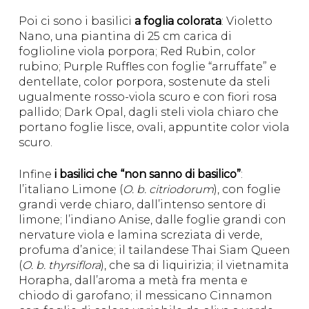
Poi ci sono i basilici
a foglia colorata
: Violetto
Nano, una piantina di 25 cm carica di
foglioline viola porpora; Red Rubin, color
rubino; Purple Ruffles con foglie “arruffate” e
dentellate, color porpora, sostenute da steli
ugualmente rosso-viola scuro e con fiori rosa
pallido; Dark Opal, dagli steli viola chiaro che
portano foglie lisce, ovali, appuntite color viola
scuro.
Infine
i basilici che “non sanno di basilico”
:
l’italiano Limone (
O. b. citriodorum
), con foglie
grandi verde chiaro, dall’intenso sentore di
limone; l’indiano Anise, dalle foglie grandi con
nervature viola e lamina screziata di verde,
profuma d’anice; il tailandese Thai Siam Queen
(
O. b. thyrsiflora
), che sa di liquirizia; il vietnamita
Horapha, dall’aroma a metà fra menta e
chiodo di garofano; il messicano Cinnamon