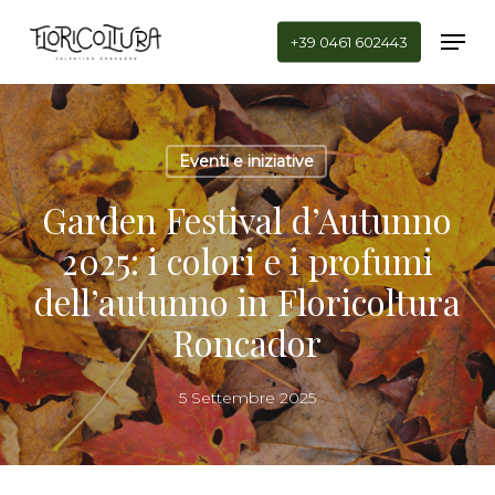
Skip
Men
to
+39 0461 602443
main
Close
content
Menu
Eventi e iniziative
Garden Festival d’Autunno
2025: i colori e i profumi
dell’autunno in Floricoltura
Roncador
5 Settembre 2025