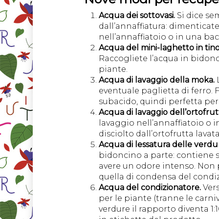
Acqua dei sottovasi.
Si dice se
dall’annaffiatura: dimenticate
nell’annaffiatoio o in una bac
Acqua del mini-laghetto in tin
Raccogliete l’acqua in bidonc
piante.
Acqua di lavaggio della moka.
L
eventuale paglietta di ferro.
subacido, quindi perfetta per 
Acqua di lavaggio dell’ortofrut
lavaggio nell’annaffiatoio o 
disciolto dall’ortofrutta lavat
Acqua di lessatura delle verdu
bidoncino a parte: contiene s
avere un odore intenso. Non p
quella di condensa del condi
Acqua del condizionatore.
Vers
per le piante (tranne le carniv
verdure il rapporto diventa 1: