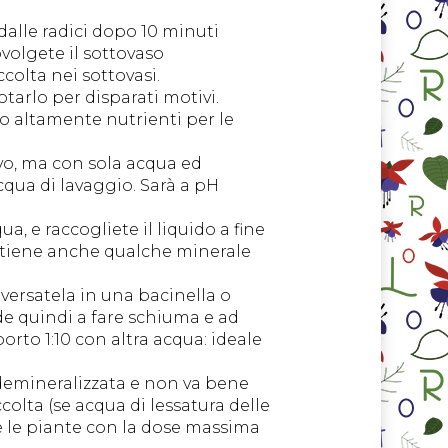
dalle radici dopo 10 minuti
ovolgete il sottovaso
colta nei sottovasi.
tarlo per disparati motivi.
no altamente nutrienti per le
ivo, ma con sola acqua ed
cqua di lavaggio. Sarà a pH
a, e raccogliete il liquido a fine
ontiene anche qualche minerale
 versatela in una bacinella o
de quindi a fare schiuma e ad
rto 1:10 con altra acqua: ideale
 demineralizzata e non va bene
ccolta (se acqua di lessatura delle
are le piante con la dose massima