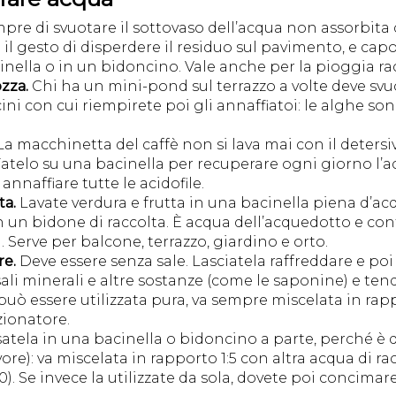
mpre di svuotare il sottovaso dell’acqua non assorbita 
 il gesto di disperdere il residuo sul pavimento, e cap
inella o in un bidoncino. Vale anche per la pioggia rac
ozza.
Chi ha un mini-pond sul terrazzo a volte deve svuo
ini con cui riempirete poi gli annaffiatoi: le alghe so
a macchinetta del caffè non si lava mai con il deters
 Fatelo su una bacinella per recuperare ogni giorno l’a
annaffiare tutte le acidofile.
ta.
Lavate verdura e frutta in una bacinella piena d’acqu
in un bidone di raccolta. È acqua dell’acquedotto e c
a. Serve per balcone, terrazzo, giardino e orto.
re.
Deve essere senza sale. Lasciatela raffreddare e poi
ali minerali e altre sostanze (come le saponine) e ten
uò essere utilizzata pura, va sempre miscelata in rappo
zionatore.
atela in una bacinella o bidoncino a parte, perché è
ore): va miscelata in rapporto 1:5 con altra acqua di ra
10). Se invece la utilizzate da sola, dovete poi concim