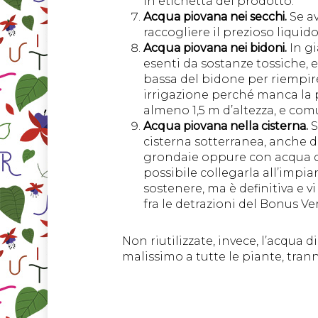
in etichetta del prodotto.
Acqua piovana nei secchi.
Se av
raccogliere il prezioso liquido
Acqua piovana nei bidoni.
In gi
esenti da sostanze tossiche, e
bassa del bidone per riempire
irrigazione perché manca la pr
almeno 1,5 m d’altezza, e com
Acqua piovana nella cisterna.
S
cisterna sotterranea, anche da
grondaie oppure con acqua d’
possibile collegarla all’impia
sostenere, ma è definitiva e v
fra le detrazioni del Bonus Ve
Non riutilizzate, invece, l’acqua di
malissimo a tutte le piante, trann