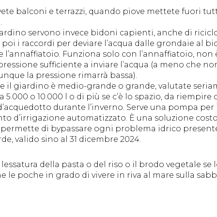
ete balconi e terrazzi, quando piove mettete fuori tutt
.
ardino servono invece bidoni capienti, anche di rici
 poi i raccordi per deviare l’acqua dalle grondaie al b
 l’annaffiatoio. Funziona solo con l’annaffiatoio, non 
essione sufficiente a inviare l’acqua (a meno che non si
unque la pressione rimarrà bassa).
e il giardino è medio-grande o grande, valutate seriam
 5.000 o 10.000 l o di più se c’è lo spazio, da riempir
acquedotto durante l’inverno. Serve una pompa per il 
nto d’irrigazione automatizzato. È una soluzione costos
i permette di bypassare ogni problema idrico presente 
rde, valido sino al 31 dicembre 2024.
 lessatura della pasta o del riso o il brodo vegetale se lo
e le poche in grado di vivere in riva al mare sulla sab