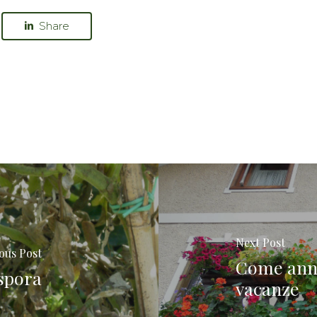
Share
Next Post
ous Post
Come anna
spora
vacanze