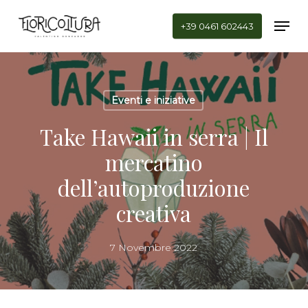
Skip
Men
to
+39 0461 602443
main
Close
content
Menu
Eventi e iniziative
Take Hawaii in serra | Il
mercatino
dell’autoproduzione
creativa
7 Novembre 2022