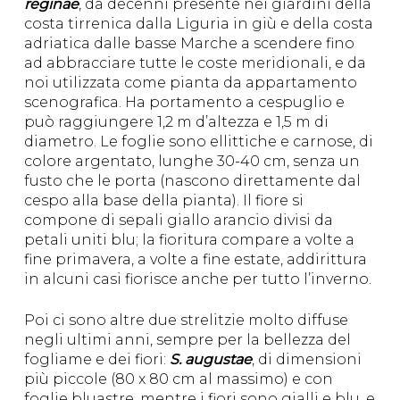
reginae
, da decenni presente nei giardini della
costa tirrenica dalla Liguria in giù e della costa
adriatica dalle basse Marche a scendere fino
ad abbracciare tutte le coste meridionali, e da
noi utilizzata come pianta da appartamento
scenografica. Ha portamento a cespuglio e
può raggiungere 1,2 m d’altezza e 1,5 m di
diametro. Le foglie sono ellittiche e carnose, di
colore argentato, lunghe 30-40 cm, senza un
fusto che le porta (nascono direttamente dal
cespo alla base della pianta). Il fiore si
compone di sepali giallo arancio divisi da
petali uniti blu; la fioritura compare a volte a
fine primavera, a volte a fine estate, addirittura
in alcuni casi fiorisce anche per tutto l’inverno.
Poi ci sono altre due strelitzie molto diffuse
negli ultimi anni, sempre per la bellezza del
fogliame e dei fiori:
S. augustae
, di dimensioni
più piccole (80 x 80 cm al massimo) e con
foglie bluastre, mentre i fiori sono gialli e blu, e