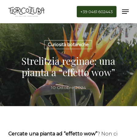
Skip
Men
to
+39 0461 602443
main
Close
content
Menu
Curiosità botaniche
Strelitzia reginae: una
pianta a “effetto wow”
10 Ottobre 2024
Cercate una pianta ad “effetto wow”
? Non ci