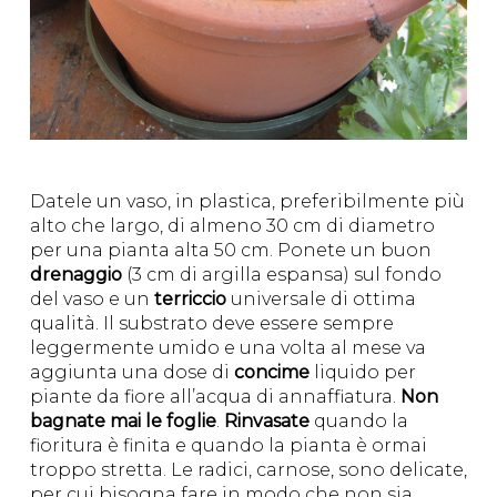
Datele un vaso, in plastica, preferibilmente più
alto che largo, di almeno 30 cm di diametro
per una pianta alta 50 cm. Ponete un buon
drenaggio
(3 cm di argilla espansa) sul fondo
del vaso e un
terriccio
universale di ottima
qualità. Il substrato deve essere sempre
leggermente umido e una volta al mese va
aggiunta una dose di
concime
liquido per
piante da fiore all’acqua di annaffiatura.
Non
bagnate mai le foglie
.
Rinvasate
quando la
fioritura è finita e quando la pianta è ormai
troppo stretta. Le radici, carnose, sono delicate,
per cui bisogna fare in modo che non sia