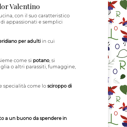
dor Valentino
ucina, con il suo caratteristico
 di appassionati e semplici
ridiano per adulti
in cui
nsieme come si
potano
, si
iglia o altri parassiti, fumaggine,
e specialità come lo
sciroppo di
itto a un buono da spendere in