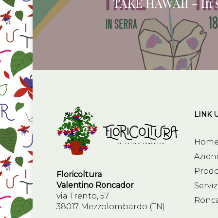
TAKE HAWAII – In 
LINK U
Hom
Azien
Prodo
Floricoltura
Valentino Roncador
Serviz
via Trento, 57
Ronc
38017 Mezzolombardo (TN)