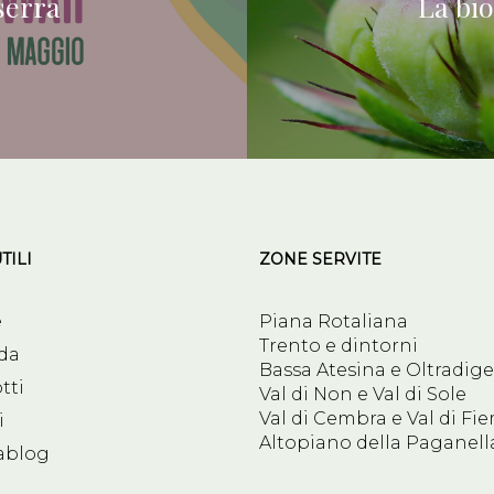
serra
La bio
TILI
ZONE SERVITE
e
Piana Rotaliana
Trento e dintorni
da
Bassa Atesina e Oltradig
tti
Val di Non e Val di Sole
Val di Cembra e Val di F
i
Altopiano della Paganell
ablog