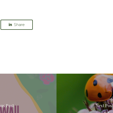
Share
ous Post
Next Pos