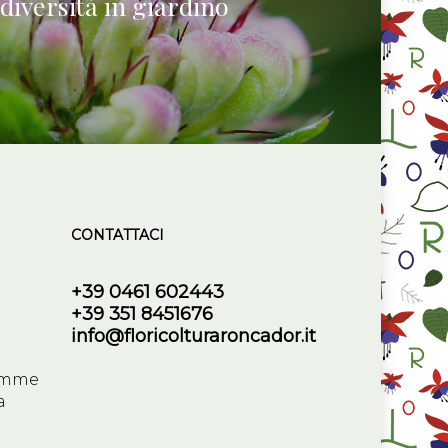
diversità in giardino
CONTATTACI
+39 0461 602443
+39 351 8451676
info@floricolturaroncador.it
e
iemme
a