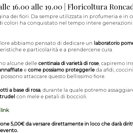
lle 16.00 alle 19.00 | Floricoltura Ronca
egina dei fiori. Da sempre utilizzata in profumeria e in c
 di colori ha conquistato nel tempo intere generazioni
 fiore abbiamo pensato di dedicare un
laboratorio pome
istiche e particolarità e a prendercene cura.
mo alcune delle
centinaia di varietà di rose
, capiremo i
annaffiate
e
come possiamo proteggerle
da afidi, coccin
e possono attaccare questo bellissimo fiore.
tti a base di rosa
, durante la quale potremo assaggiar
strudel
con mele e petali di boccioli.
link
.
ione 5,00€ da versare direttamente in loco che darà dir
l’evento.