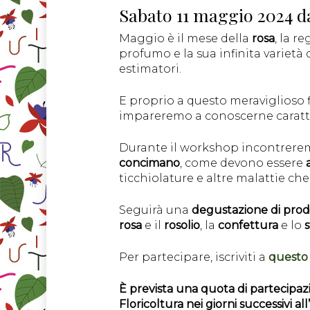
Sabato 11 maggio 2024 da
Maggio è il mese della
rosa
, la r
profumo e la sua infinita varietà
estimatori.
E proprio a questo meraviglioso
impareremo a conoscerne caratter
Durante il workshop incontrere
concimano
, come devono essere
ticchiolature e altre malattie ch
Seguirà una
degustazione di prodo
rosa
e il
rosolio
, la
confettura
e lo
Per partecipare, iscriviti a
questo 
È prevista una quota di partecipaz
Floricoltura nei giorni successivi al