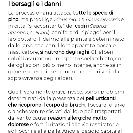
I bersagli e i danni
La processionaria attacca
tutte le specie di
pino
, ma predilige
Pinus nigra
e
Pinus silvestris
e,
in città, “si accontenta” dei
cedri
(
Cedrus
atlantica, C. libani
), conifere “di ripiego” per il
lepidottero. Il danno alle piante è determinato
dalle larve che, con il loro apparato boccale
masticatore,
si nutrono degli aghi
. Gli alberi
colpiti assumono un aspetto spelacchiato, con
defogliazioni più o meno intense, anche se in
genere questo insetto non mette a rischio la
sopravvivenza degli alberi.
Quelli veramente gravi, invece, sono i problemi
determinati dalla presenza dei
peli urticanti
che ricoprono il corpo dei bruchi
. Toccare le larve
o anche venire sfiorati dai loro peli trasportati
dal vento causa
reazioni allergiche molto
dolorose
e forti irritazioni alle vie respiratorie,
agli occhi e alla pelle. Ancora peggio capita al