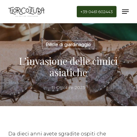
Skip
Men
to
+39 0461 602443
main
Close
content
Menu
Pillole di giardinaggio
L’invasione delle cimici
asiatiche
11 Ottobre 2023
Da dieci anni avete sgradite ospiti che