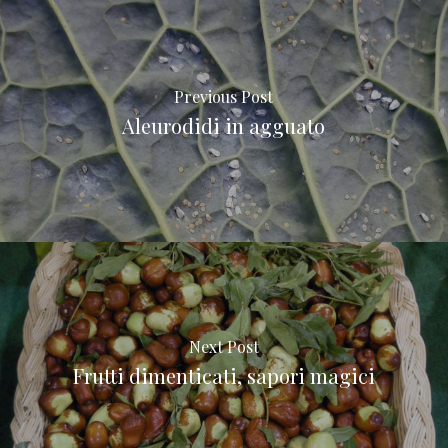
Previous Post
Aleurodidi in agguato
Next Post
Frutti dimenticati, sapori magici