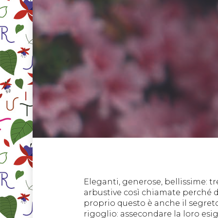
Eleganti, generose, bellissime: t
arbustive così chiamate perché de
proprio questo è anche il segreto
rigoglio: assecondare la loro esig