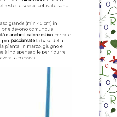
l resto, le specie coltivate sono
 vaso grande (min 40 cm) in
ntagione devono comunque
ità e anche il calore estivo
: cercate
n più:
pacciamate
la base della
la pianta. In marzo, giugno e
se è indispensabile per ridurre
avera successiva.