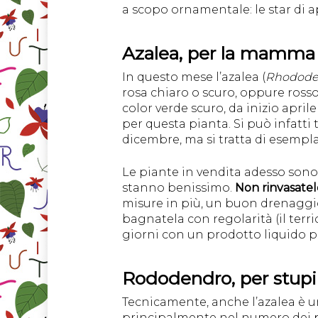
a scopo ornamentale: le star di 
Azalea, per la mamma 
In questo mese l’azalea (
Rhodode
rosa chiaro o scuro, oppure ross
color verde scuro, da inizio april
per questa pianta. Si può infatti
dicembre, ma si tratta di esemplar
Le piante in vendita adesso son
stanno benissimo.
Non rinvasatele
misure in più, un buon drenaggio 
bagnatela con regolarità (il terr
giorni con un prodotto liquido pe
Rododendro, per stupir
Tecnicamente, anche l’azalea è 
principalmente nel numero dei pe