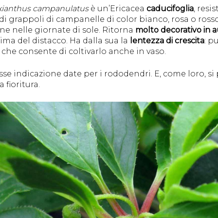
ianthus campanulatus
è un’Ericacea
caducifoglia
, resi
idi grappoli di campanelle di color bianco, rosa o ross
one nelle giornate di sole. Ritorna
molto decorativo in
ma del distacco. Ha dalla sua la
lentezza di crescita
: p
l che consente di coltivarlo anche in vaso.
sse indicazione date per i rododendri. E, come loro, si
 fioritura.