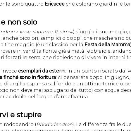
aprile sono quattro
Ericacee
che colorano giardini e terra
e non solo
ndron
×
kosterianum
e
R. simsii
) sfoggia il suo meglio, 
o, anche bicolori, semplici o doppi, che mascherano 
e a fine maggio (è un classico per la
Festa della Mamma
 trovare in vendita fiorita già a metà febbraio e, anda
i forzati in serra, che richiedono di vivere in interni f
o invece
esemplari da esterni
: in un punto riparato dai v
 finché sono in fioritura
: ci penserete dopo, in giugno,
di argilla espansa sul fondo e un ottimo terriccio per
iccio non deve mai asciugarsi del tutto) con acqua dec
r acidofile nell’acqua d’annaffiatura.
vi e stupire
un rododendro (
Rhododendron
). La differenza fra le d
zzi che compongono il fiore, per gli appassionati in