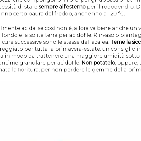
essità di stare
sempre all’esterno
per il rododendro. De
nno certo paura del freddo, anche fino a –20 °C.
almente acida: se così non è, allora va bene anche un
 fondo e la solita terra per acidofile. Rinvaso o pia
e cure successive sono le stesse dell’azalea.
Teme la sicc
eggiato per tutta la primavera-estate. un consiglio i
ata in modo da trattenere una maggiore umidità sotto 
oncime granulare per acidofile.
Non potatelo
, oppure, 
ata la fioritura, per non perdere le gemme della prim