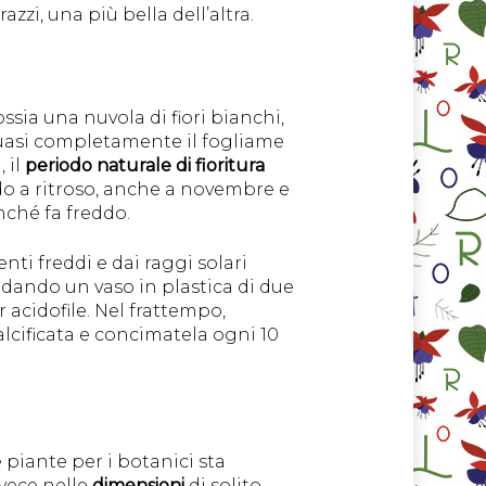
zzi, una più bella dell’altra.
ossia una nuvola di fiori bianchi,
quasi completamente il fogliame
), il
periodo naturale di fioritura
ndo a ritroso, anche a novembre e
inché fa freddo.
enti freddi e dai raggi solari
 dando un vaso in plastica di due
 acidofile. Nel frattempo,
alcificata e concimatela ogni 10
ue piante per i botanici sta
vece nelle
dimensioni
di solito