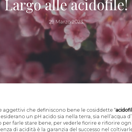
Largo alle acidofile!
29 Marzo 2023
re aggettivi che definiscono bene le cosiddette “
acidofi
siderano un pH acido sia nella terra, sia nell’acqua d’
 per farle stare bene, per vederle fiorire e rifiorire 
enza di acidità è la garanzia del successo nel coltivarle