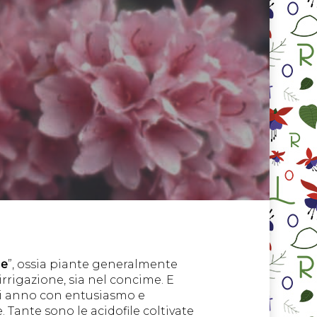
le
”, ossia piante generalmente
irrigazione, sia nel concime. E
ogni anno con entusiasmo e
. Tante sono le acidofile coltivate