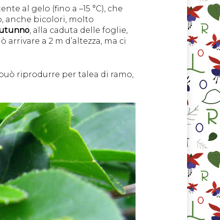
stente al gelo (fino a –15 °C), che
o, anche bicolori, molto
 autunno
, alla caduta delle foglie,
uò arrivare a 2 m d’altezza, ma ci
 può riprodurre per talea di ramo,