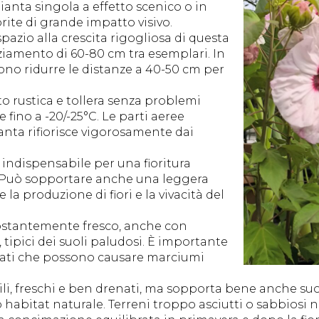
nta singola a effetto scenico o in
rite di grande impatto visivo.
 spazio alla crescita rigogliosa di questa
nziamento di 60-80 cm tra esemplari. In
ono ridurre le distanze a 40-50 cm per
to rustica e tollera senza problemi
 fino a -20/-25°C. Le parti aeree
anta rifiorisce vigorosamente dai
, indispensabile per una fioritura
. Può sopportare anche una leggera
a produzione di fiori e la vivacità del
ostantemente fresco, anche con
 tipici dei suoli paludosi. È importante
gati che possono causare marciumi
ertili, freschi e ben drenati, ma sopporta bene anche 
uo habitat naturale. Terreni troppo asciutti o sabbiosi 