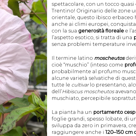
spettacolare, con un tocco quasi 
Trentino! Originario delle zone u
orientale, questo ibisco erbaceo
anche ai climi europei, conquista
con la sua
generosità floreale
e l’
l’aspetto esotico, si tratta di una
p
senza problemi temperature invern
Il termine latino
moscheutos
deri
cioè “muschio” (inteso come
prof
probabilmente al profumo muschiat
alcune varietà selvatiche di ques
tutte le
cultivar
lo presentano, al
dell’
Hibiscus moscheutos
avevano 
muschiato, percepibile soprattutt
La pianta ha un
portamento cespu
foglie grandi, spesso lobate, di u
sviluppa da zero in primavera, c
raggiungere anche i
120–150 cm d