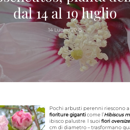
dal 14 al 19 luglio
14 Luglio 2025
Pochi arbusti perenni riescono a
fioriture giganti
come l’
Hibiscus 
ibisco palustre. I suoi
fiori
oversize
cm di diametro – trasformano qua