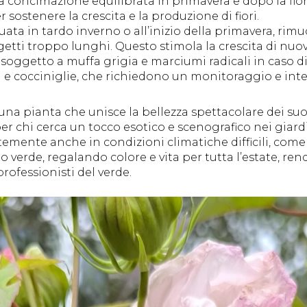
a concimazione equilibrata in primavera e dopo la fiorit
er sostenere la crescita e la produzione di fiori.
ttuata in tardo inverno o all’inizio della primavera, ri
tti troppo lunghi. Questo stimola la crescita di nuovi r
 soggetto a muffa grigia e marciumi radicali in caso di 
ri e cocciniglie, che richiedono un monitoraggio e inte
una pianta che unisce la bellezza spettacolare dei suoi
 per chi cerca un tocco esotico e scenografico nei giard
emente anche in condizioni climatiche difficili, come 
o verde, regalando colore e vita per tutta l’estate, ren
rofessionisti del verde.