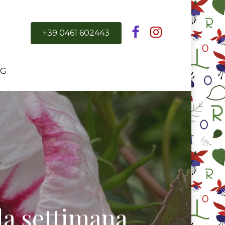
+39 0461 602443
OG
la settimana