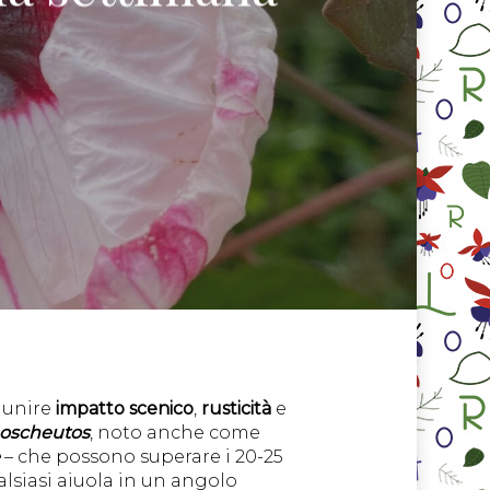
 unire
impatto scenico
,
rusticità
e
moscheutos
, noto anche come
– che possono superare i 20-25
lsiasi aiuola in un angolo