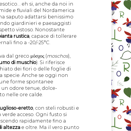
esotico… eh si, anche da noi in
mide e fluviali del Nordamerica
 ha saputo adattarsi benissimo
ndo giardinieri e paesaggisti
aspetto vistoso. Nonostante
ianta rustica
, capace di tollerare
ali fino a -20/-25°C.
va dal greco μόσχος (
moschos
),
umo di muschio
). Si riferisce
o dei fiori o delle foglie di
ta specie. Anche se oggi non
cune forme spontanee
un odore tenue, dolce-
o nelle ore calde.
glioso-eretto
, con steli robusti e
n verde acceso. Ogni fusto si
rescendo rapidamente fino a
i altezza
e oltre. Ma il vero punto