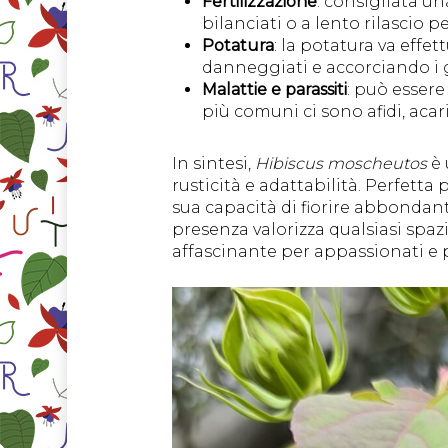
Fertilizzazione
: consigliata un
bilanciati o a lento rilascio p
Potatura
: la potatura va effe
danneggiati e accorciando i ge
Malattie e parassiti
: può essere
più comuni ci sono afidi, aca
In sintesi,
Hibiscus moscheutos
è 
rusticità e adattabilità. Perfetta
sua capacità di fiorire abbondant
presenza valorizza qualsiasi spazi
affascinante per appassionati e p