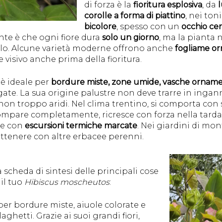
di forza è la
fioritura esplosiva
, da
corolle a forma di piattino
, nei ton
bicolore
, spesso con un
occhio cen
nte è che ogni fiore dura
solo un giorno
, ma la pianta
lo. Alcune varietà moderne offrono anche
fogliame o
visivo anche prima della fioritura.
è ideale per
bordure miste, zone umide, vasche orname
igate. La sua origine palustre non deve trarre in inga
non troppo aridi. Nel clima trentino, si comporta co
scompare completamente, ricresce con forza nella tarda 
ne con
escursioni termiche marcate
. Nei giardini di mo
 ottenere con altre erbacee perenni.
 scheda di sintesi delle principali cose
 il tuo
Hibiscus moscheutos
:
 per bordure miste, aiuole colorate e
ghetti. Grazie ai suoi grandi fiori,