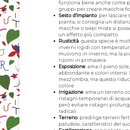
funziona bene anche come pia
gruppi per creare macchie fio
Sesto d’impianto
: per lasciare
pianta, si consiglia un dista
macchie o siepi miste si poss
un effetto più compatto.
Rusticità
: questa specie è mol
inverni rigidi con temperature
muoiono in inverno, ma la pi
rizomi in primavera.
Esposizione
: ama il pieno sole
abbondante e colori intensi
mezz’ombra, ma questo riduce l
colore.
Irrigazione
: ama un terreno c
ristagni temporanei di acqua,
però evitare ristagni prolun
radicali.
Terreno
: predilige terreni f
paludosi, caratteristici del s