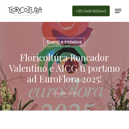
Skip
Men
to
+39 0461 602443
main
Close
content
Menu
Eventi e iniziative
Floricoltura Roncador
Valentino e AICG ti portano
ad EuroFlora 2025!
1 Aprile 2025