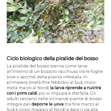
Ciclo biologico della piralide del bosso
La piralide del bosso sverna come larva
all’interno di un bozzolo racchiuso tra le foglie
(vive o secche) della pianta infestata. In
primavera (metà-fine febbraio al Sud, inizio-
metà marzo al Nord)
la larva riprende a nutrirsi
con i primi caldi
, poi si impupa e sfarfalla. Gli
adulti cercano nelle vicinanze piante di bosso
integre per
deporre le uova
(tra fine marzo al
Sud e inizio maggio al Nord) e dare il via alla