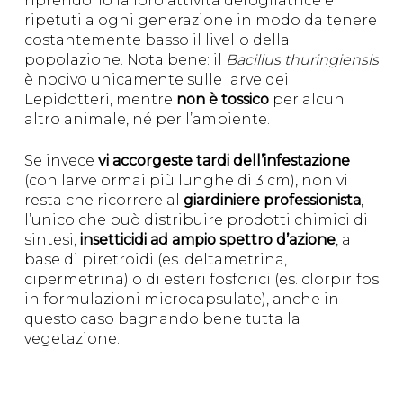
riprendono la loro attività defogliatrice e
ripetuti a ogni generazione in modo da tenere
costantemente basso il livello della
popolazione. Nota bene: il
Bacillus thuringiensis
è nocivo unicamente sulle larve dei
Lepidotteri, mentre
non è tossico
per alcun
altro animale, né per l’ambiente.
Se invece
vi accorgeste tardi dell’infestazione
(con larve ormai più lunghe di 3 cm), non vi
resta che ricorrere al
giardiniere professionista
,
l’unico che può distribuire prodotti chimici di
sintesi,
insetticidi ad ampio spettro d’azione
, a
base di piretroidi (es. deltametrina,
cipermetrina) o di esteri fosforici (es. clorpirifos
in formulazioni microcapsulate), anche in
questo caso bagnando bene tutta la
vegetazione.