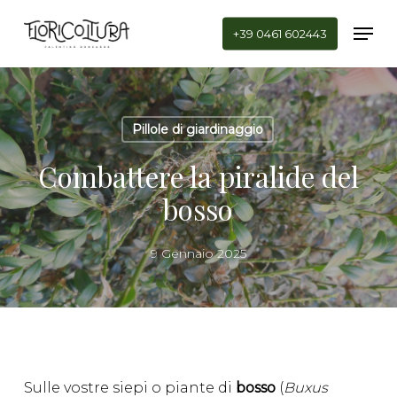
Skip
Men
to
+39 0461 602443
main
Close
content
Menu
Pillole di giardinaggio
Combattere la piralide del
bosso
9 Gennaio 2025
Sulle vostre siepi o piante di
bosso
(
Buxus