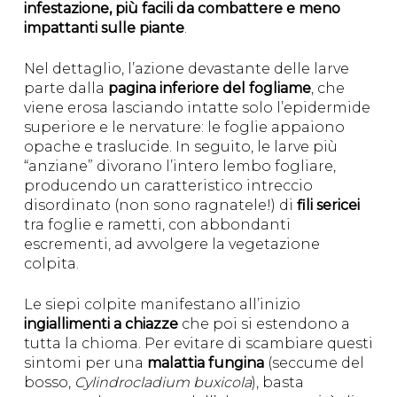
infestazione, più facili da combattere e meno
impattanti sulle piante
.
Nel dettaglio, l’azione devastante delle larve
parte dalla
pagina inferiore del fogliame
, che
viene erosa lasciando intatte solo l’epidermide
superiore e le nervature: le foglie appaiono
opache e traslucide. In seguito, le larve più
“anziane” divorano l’intero lembo fogliare,
producendo un caratteristico intreccio
disordinato (non sono ragnatele!) di
fili sericei
tra foglie e rametti, con abbondanti
escrementi, ad avvolgere la vegetazione
colpita.
Le siepi colpite manifestano all’inizio
ingiallimenti a chiazze
che poi si estendono a
tutta la chioma. Per evitare di scambiare questi
sintomi per una
malattia fungina
(seccume del
bosso,
Cylindrocladium buxicola
), basta