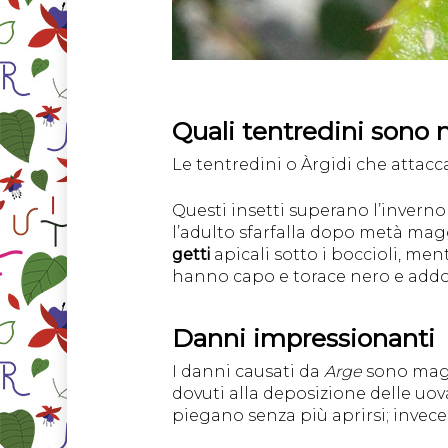
Quali tentredini sono 
Le tentredini o Àrgidi che attacc
Questi insetti superano l’inverno
l’adulto sfarfalla dopo metà mag
getti
apicali sotto i boccioli, men
hanno capo e torace nero e addom
Danni impressionanti
I danni causati da
Arge
sono magg
dovuti alla deposizione delle uova
piegano senza più aprirsi; invec