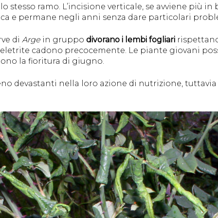
lo stesso ramo. L’incisione verticale, se avviene più in
ifica e permane negli anni senza dare particolari probl
rve di
Arge
in gruppo
divorano i lembi fogliari
rispettand
 scheletrite cadono precocemente. Le piante giovani po
ono la fioritura di giugno.
o devastanti nella loro azione di nutrizione, tuttavi