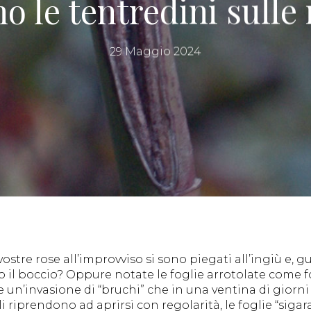
no le tentredini sulle
29 Maggio 2024
ostre rose all’improvviso si sono piegati all’ingiù e, 
o il boccio? Oppure notate le foglie arrotolate come fos
un’invasione di “bruchi” che in una ventina di giorni 
li riprendono ad aprirsi con regolarità, le foglie “sigar