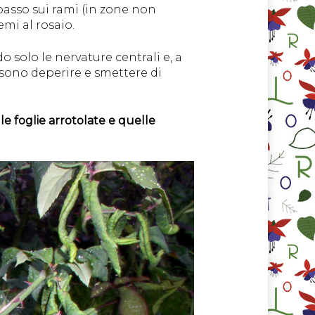
 basso sui rami (in zone non
emi al rosaio.
o solo le nervature centrali e, a
ssono deperire e smettere di
a
le foglie arrotolate e quelle