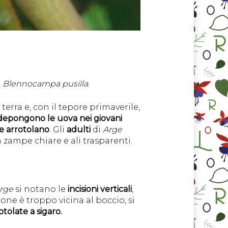
,
Blennocampa pusilla
.
erra e, con il tepore primaverile,
depongono le uova nei giovani
he arrotolano
. Gli
adulti
di
Arge
 zampe chiare e ali trasparenti.
rge
si notano le
incisioni verticali
,
ione è troppo vicina al boccio, si
otolate a sigaro.