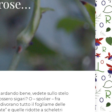
 rose…
guardando bene, vedete sullo stelo
sero sigari? O – spolier – fra
divorano tutto il fogliame delle
ate” e quelle ridotte a scheletri