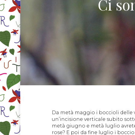
Ci so
Da metà maggio i boccioli delle v
un’incisione verticale subito sott
metà giugno e metà luglio avrete 
rose? E poi da fine luglio i boccio