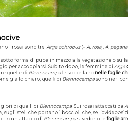
nocive
ano i rosai sono tre:
Arge ochropus
(=
A. rosa
),
A. pagana
 sotto forma di pupa in mezzo alla vegetazione o sulla t
gio per accoppiarsi. Subito dopo, le femmine di
Arge
tre quelle di
Blennocampa
le scodellano
nelle foglie c
e giallo chiaro; quelli di
Blennocampa
sono neri con
iori di quelli di
Blennocampa
. Sui rosai attaccati da
A
, sugli steli che portano i boccioli che, se l’ovideposiz
e con un attacco di
Blennocampa
si vedono le
foglie arr