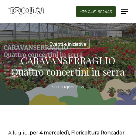
Skip
Men
to
+39 0461 602443
main
Close
content
Menu
Eventi e iniziative
CARAVANSERRAGLIO
Quattro concertini in serra
30 Giugno 2021
A luglio,
per 4 mercoledì, Floricoltura Roncador