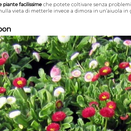
 piante facilissime
che potete coltivare senza problemi 
ulla vieta di metterle invece a dimora in un’aiuola in 
-pon