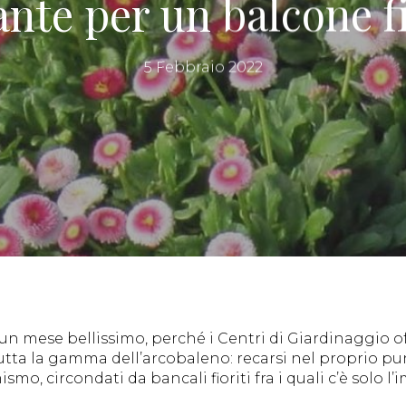
nte per un balcone f
5 Febbraio 2022
à un mese bellissimo, perché i Centri di Giardinaggio 
utta la gamma dell’arcobaleno: recarsi nel proprio pun
smo, circondati da bancali fioriti fra i quali c’è solo l