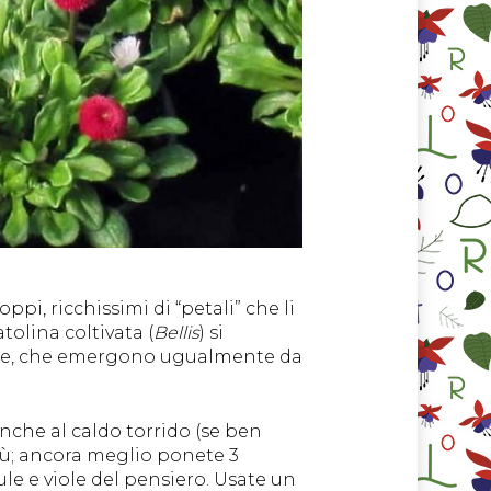
ppi, ricchissimi di “petali” che li
atolina coltivata (
Bellis
) si
mose, che emergono ugualmente da
anche al caldo torrido (se ben
iù; ancora meglio ponete 3
le e viole del pensiero. Usate un