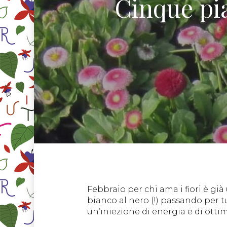
Cinque pia
Febbraio per chi ama i fiori è gi
bianco al nero (!) passando per t
un’iniezione di energia e di ottimi