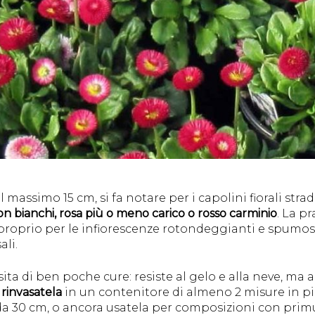
massimo 15 cm, si fa notare per i capolini fiorali strado
n bianchi, rosa più o meno carico o rosso carminio
. La pr
 proprio per le infiorescenze rotondeggianti e spu
ali.
ita di ben poche cure: resiste al gelo e alla neve, ma 
,
rinvasatela
in un contenitore di almeno 2 misure in p
da 30 cm, o ancora usatela per composizioni con primu