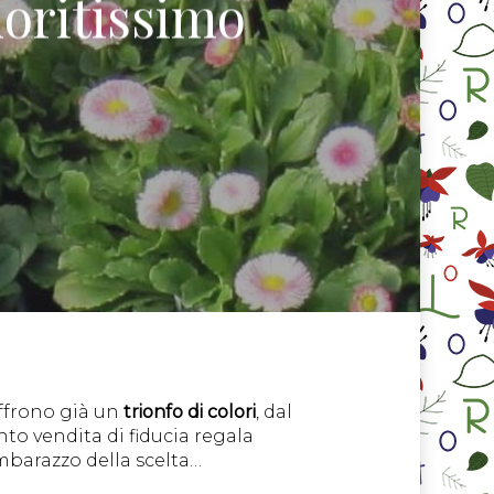
ioritissimo
offrono già un
trionfo di colori
, dal
to vendita di fiducia regala
’imbarazzo della scelta…