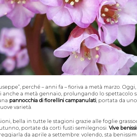
useppe”, perché – anni fa – fioriva a metà marzo. Oggi
i anche a metà gennaio, prolungando lo spettacolo si
 una
pannocchia di fiorellini campanulati
, portata da uno
uove varietà.
i, bella in tutte le stagioni grazie alle foglie grassoc
autunno, portate da corti fusti semilegnosi.
Vive beniss
reggiarla da aprile a settembre: volendo, sta benissim